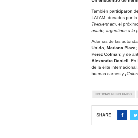
Un encuentro de herm
También participaron de
LATAM, donados por l
Twickenham
, el próxim
asado, argentinos a la p
Además de las autorida
Unido, Mariana Plaza;
Perez Colman
; y de an
Alexandra Daniell
. En
de la élite internacional
buenas carnes y
¡Calor
NOTICIAS REINO UNIDO
SHARE