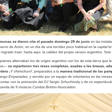
rsonas se dieron cita el pasado domingo 29 de junio
en las instala
 barrio de
Acton
, en un día de una torridez poco habitual en la capital br
ogrado traer, hasta aquí, la calidez del propio verano argentino. Solo f
quienes alternaban los de origen argentino con los de esta tierra que l
tos
―
se repartieron tres reses completas, asadas a las brasas, ad
ordero
¡Y chimichurri!
, preparados a la
manera tradicional de las pa
ango Empanadas
, y servido por un equipo de voluntarios en las mesas
contar con la animación del
DJ Sergio Schuchinsky
y de un espectácul
 banda de 9 músicos
Cumbia Brixton Association
.