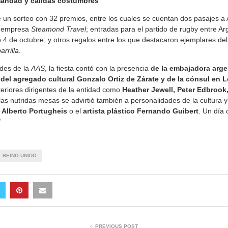
andad y cálidas costumbres
 un sorteo con 32 premios, entre los cuales se cuentan dos pasajes a 
a empresa
Steamond Travel
; entradas para el partido de rugby entre Ar
o 4 de octubre; y otros regalos entre los que destacaron ejemplares del
arrilla
.
des de la
AAS
, la fiesta contó con la presencia
de la embajadora arge
 del agregado cultural Gonzalo Ortiz de Zárate y de la cónsul en 
teriores dirigentes de la entidad como
Heather Jewell, Peter Edbroo
 las nutridas mesas se advirtió también a personalidades de la cultura y
,
Alberto Portugheis
o el
artista plástico Fernando Guibert
. Un día 
!
REINO UNIDO
PREVIOUS POST