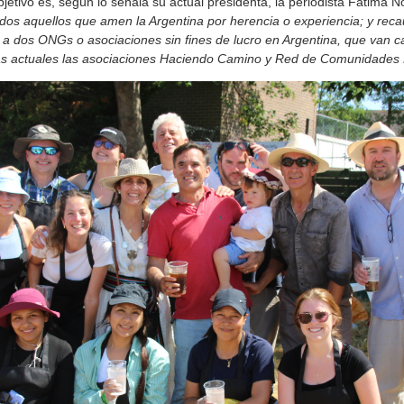
objetivo es, según lo señala su actual presidenta, la periodista Fátima N
odos aquellos que amen la Argentina por herencia o experiencia; y
reca
 a dos ONGs o asociaciones sin fines de lucro en Argentina, que van 
las actuales las asociaciones Haciendo Camino y
Red de Comunidades