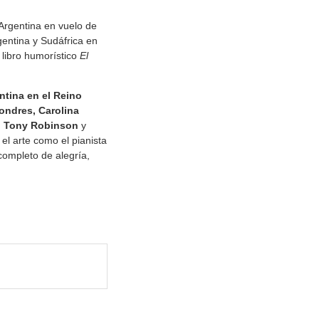
Argentina en vuelo de
gentina y Sudáfrica en
 libro humorístico
El
ntina en el Reino
Londres, Carolina
k, Tony Robinson
y
 el arte como el pianista
completo de alegría,