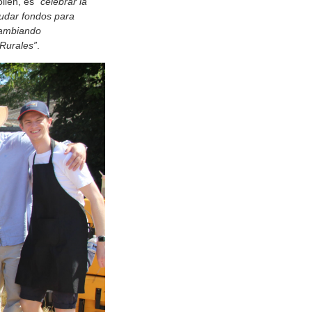
ollen, es
“celebrar la
udar fondos para
cambiando
Rurales”
.