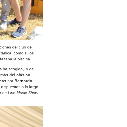
ciones del club de
itánica, como si los
altaba la piscina.
es ha acogido, y de
emás del clásico
mpas
por
Bernardo
 dispuestas a lo largo
o de
Live Music Show