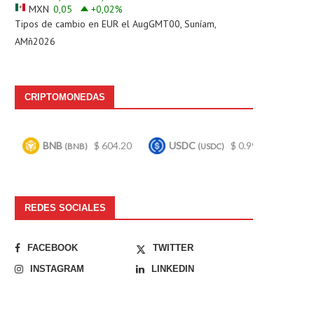
MXN
0,05
+0,02
%
Tipos de cambio en
EUR
el AugGMT00, Suníam,
AMñ2026
CRIPTOMONEDAS
B
$ 604.20
USDC
$ 0.999619
Bitcoin
(BNB)
(USDC)
(BTC)
REDES SOCIALES
FACEBOOK
TWITTER
INSTAGRAM
LINKEDIN