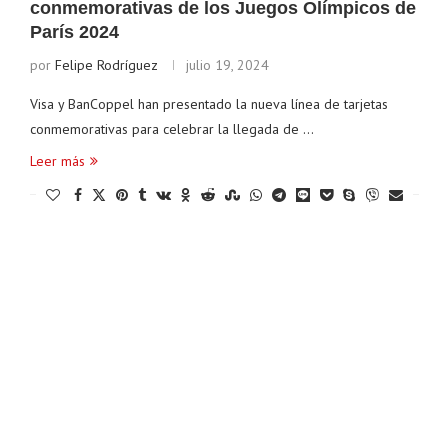
conmemorativas de los Juegos Olímpicos de
París 2024
por
Felipe Rodríguez
julio 19, 2024
Visa y BanCoppel han presentado la nueva línea de tarjetas
conmemorativas para celebrar la llegada de …
Leer más
thereum
$ 1,919.12
Tether
$ 0.999361
BN
(ETH)
(USDT)