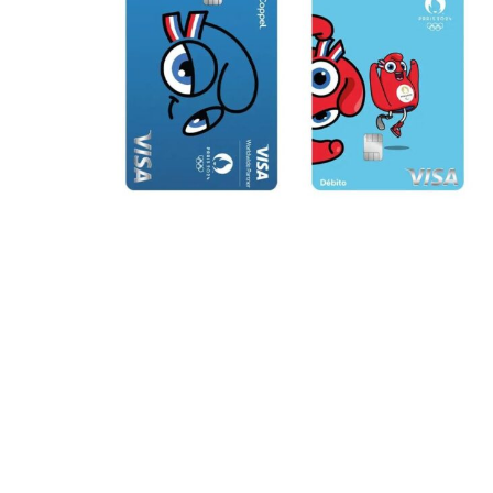
Bitcoin
$ 64,925.00
E
(BTC)