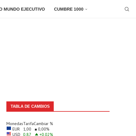
O MUNDO EJECUTIVO
CUMBRE 1000
TABLA DE CAMBIOS
Monedas
Tarifa
Cambiar %
EUR
1,00
0,00
%
USD
0,87
+0,02
%