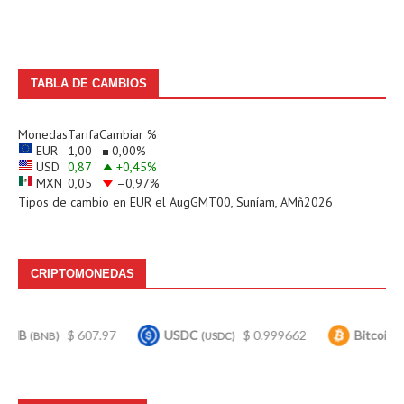
TABLA DE CAMBIOS
Monedas
Tarifa
Cambiar %
EUR
1,00
0,00
%
USD
0,87
+0,45
%
MXN
0,05
–0,97
%
Tipos de cambio en
EUR
el AugGMT00, Suníam, AMñ2026
CRIPTOMONEDAS
$ 607.97
USDC
$ 0.999662
Bitcoin
$ 65,
(USDC)
(BTC)