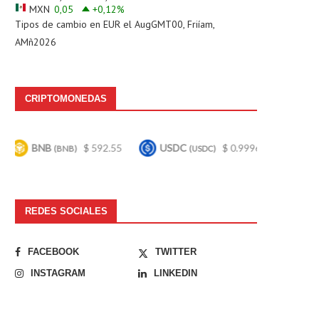
MXN
0,05
+0,12
%
Tipos de cambio en
EUR
el AugGMT00, Friíam,
AMñ2026
CRIPTOMONEDAS
 592.55
USDC
$ 0.999689
Bitcoin
$ 64,90
(USDC)
(BTC)
REDES SOCIALES
FACEBOOK
TWITTER
INSTAGRAM
LINKEDIN