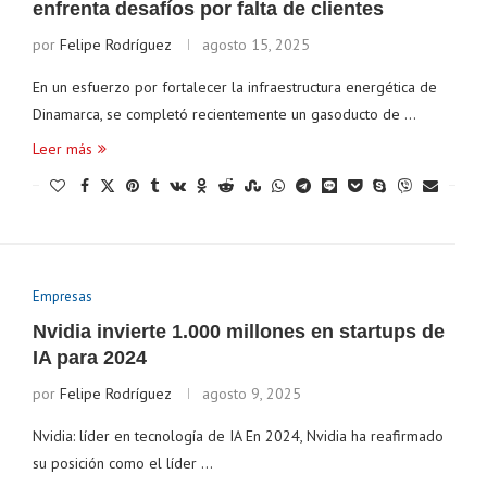
enfrenta desafíos por falta de clientes
por
Felipe Rodríguez
agosto 15, 2025
En un esfuerzo por fortalecer la infraestructura energética de
Dinamarca, se completó recientemente un gasoducto de …
Leer más
$ 1,915.64
Tether
$ 0.999431
BNB
$
(ETH)
(USDT)
(BNB)
Empresas
Nvidia invierte 1.000 millones en startups de
IA para 2024
por
Felipe Rodríguez
agosto 9, 2025
Nvidia: líder en tecnología de IA En 2024, Nvidia ha reafirmado
su posición como el líder …