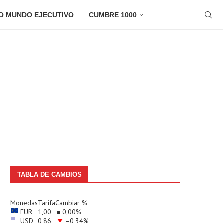
O MUNDO EJECUTIVO
CUMBRE 1000
TABLA DE CAMBIOS
Monedas
Tarifa
Cambiar %
EUR
1,00
0,00
%
USD
0,86
–0,34
%