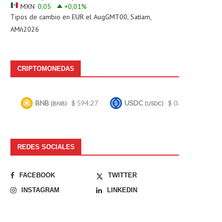
MXN
0,05
+0,01
%
Tipos de cambio en
EUR
el AugGMT00, Satíam,
AMñ2026
CRIPTOMONEDAS
NB
$ 594.27
USDC
$ 0.999738
Bitcoin
(BNB)
(USDC)
(BTC
REDES SOCIALES
FACEBOOK
TWITTER
INSTAGRAM
LINKEDIN