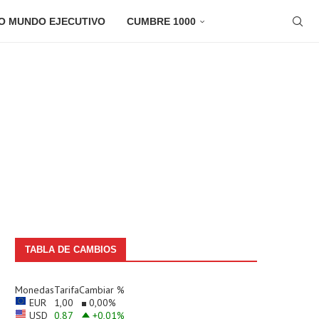
O MUNDO EJECUTIVO
CUMBRE 1000
TABLA DE CAMBIOS
Monedas
Tarifa
Cambiar %
EUR
1,00
0,00
%
USD
0,87
+0,01
%