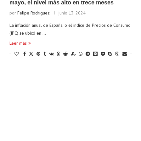
mayo, el nivel más alto en trece meses
por
Felipe Rodríguez
junio 13, 2024
La inflación anual de España, o el índice de Precios de Consumo
(IPC) se ubicó en …
Leer más
Ethereum
$ 1,915.42
Tether
$ 0.999506
B
(ETH)
(USDT)