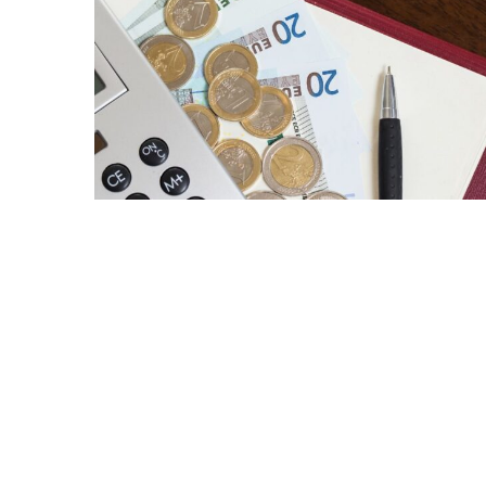
Bitcoin
$ 64,982.00
(BTC)