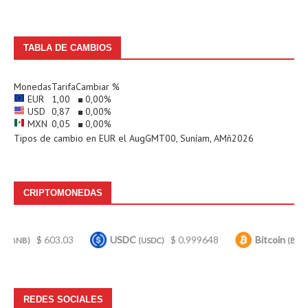
TABLA DE CAMBIOS
Monedas
Tarifa
Cambiar %
EUR
1,00
0,00
%
USD
0,87
0,00
%
MXN
0,05
0,00
%
Tipos de cambio en
EUR
el AugGMT00, Suníam, AMñ2026
CRIPTOMONEDAS
 603.03
USDC
$ 0.999648
Bitcoin
$ 64,939
(USDC)
(BTC)
REDES SOCIALES