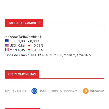
TABLA DE CAMBIOS
Monedas
Tarifa
Cambiar %
EUR
1,00
0,00
%
USD
0,86
–0,05
%
MXN
0,05
–0,04
%
Tipos de cambio en
EUR
el AugGMT00, Moníam, AMñ2026
CRIPTOMONEDAS
603.70
USDC
$ 0.999569
Bitcoin
$ 65,033
(USDC)
(BTC)