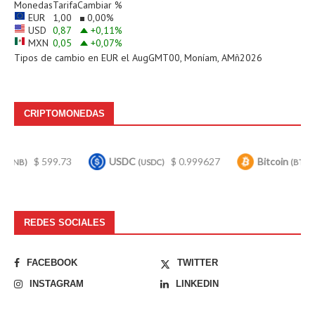
Monedas
Tarifa
Cambiar %
EUR
1,00
0,00
%
USD
0,87
+0,11
%
MXN
0,05
+0,07
%
Tipos de cambio en
EUR
el AugGMT00, Moníam, AMñ2026
CRIPTOMONEDAS
99.73
USDC
$ 0.999627
Bitcoin
$ 63,855.0
(USDC)
(BTC)
REDES SOCIALES
FACEBOOK
TWITTER
INSTAGRAM
LINKEDIN