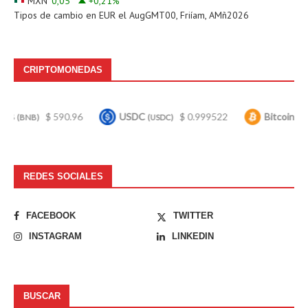
MXN
0,05
+0,21
%
Tipos de cambio en
EUR
el AugGMT00, Friíam, AMñ2026
CRIPTOMONEDAS
$ 590.96
USDC
$ 0.999522
Bitcoin
$ 65,0
(USDC)
(BTC)
REDES SOCIALES
FACEBOOK
TWITTER
INSTAGRAM
LINKEDIN
BUSCAR