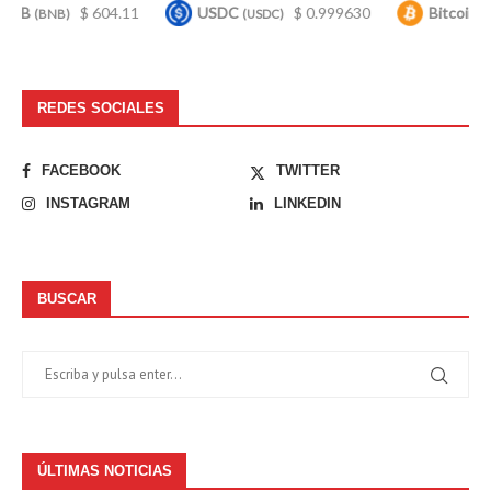
$ 604.11
USDC
$ 0.999630
Bitcoin
$ 65,
(USDC)
(BTC)
REDES SOCIALES
FACEBOOK
TWITTER
INSTAGRAM
LINKEDIN
BUSCAR
ÚLTIMAS NOTICIAS