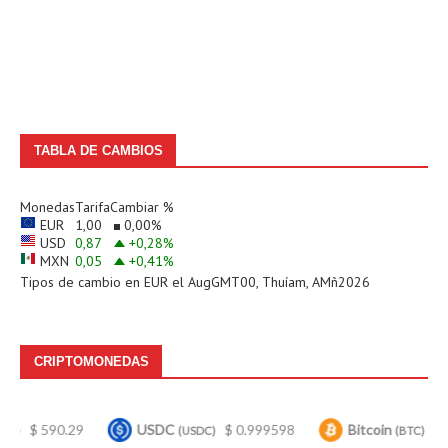
TABLA DE CAMBIOS
Monedas
Tarifa
Cambiar %
EUR
1,00
0,00
%
USD
0,87
+0,28
%
MXN
0,05
+0,41
%
Tipos de cambio en
EUR
el AugGMT00, Thuíam, AMñ2026
CRIPTOMONEDAS
0.29
USDC
$ 0.999598
Bitcoin
$ 64,399.00
(USDC)
(BTC)