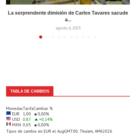
La sorprendente dimisión de Carlos Tavares sacude
a...
agosto 6, 2025
TABLA DE CAMBIOS
Monedas
Tarifa
Cambiar %
EUR
1,00
0,00
%
USD
0,87
+0,14
%
MXN
0,05
0,00
%
Tipos de cambio en
EUR
el AugGMT00, Thuíam, AMñ2026