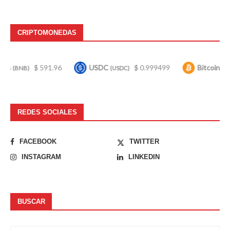
CRIPTOMONEDAS
$ 591.96
USDC
$ 0.999499
Bitcoin
$ 64,4
(USDC)
(BTC)
REDES SOCIALES
FACEBOOK
TWITTER
INSTAGRAM
LINKEDIN
BUSCAR