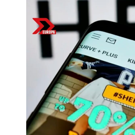
Bitcoin
$ 64,923.00
Ether
(BTC)