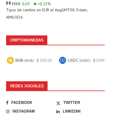
MXN
0,05
+0,13
%
Tipos de cambio en
EUR
el AugGMT00, Friíam,
AMñ2026
CRIPTOMONEDAS
$ 592.03
USDC
$ 0.999701
Bitcoin
$ 64
B)
(USDC)
(BTC)
REDES SOCIALES
FACEBOOK
TWITTER
INSTAGRAM
LINKEDIN