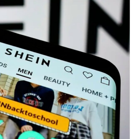
eum
$ 1,912.30
Tether
$ 0.999433
BNB
(ETH)
(USDT)
(BN