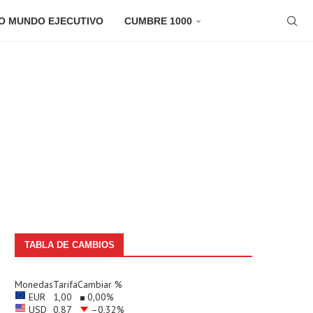
O MUNDO EJECUTIVO
CUMBRE 1000
TABLA DE CAMBIOS
Monedas
Tarifa
Cambiar %
EUR
1,00
0,00
%
USD
0,87
–0,32
%