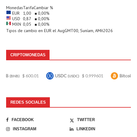
Monedas
Tarifa
Cambiar %
EUR
1,00
0,00
%
USD
0,87
0,00
%
MXN
0,05
0,00
%
Tipos de cambio en
EUR
el AugGMT00, Suníam, AMñ2026
CRIPTOMONEDAS
$ 600.01
USDC
$ 0.999601
Bitcoin
$ 64,
(USDC)
(BTC)
REDES SOCIALES
FACEBOOK
TWITTER
INSTAGRAM
LINKEDIN