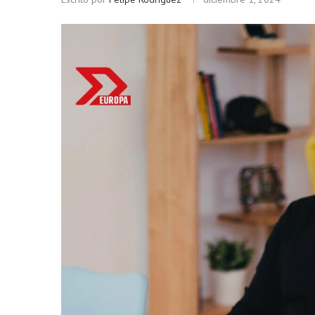
Bitcoin
$ 64,279.00
Ether
(BTC)