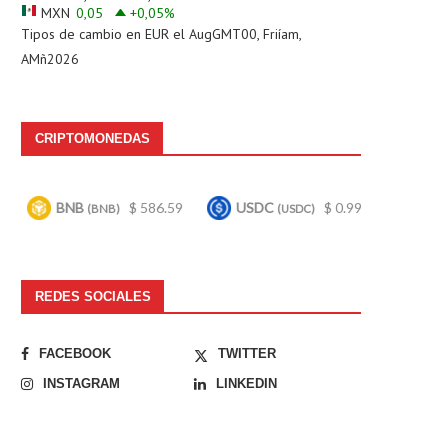
MXN
0,05
+0,05
%
Tipos de cambio en
EUR
el AugGMT00, Friíam,
AMñ2026
CRIPTOMONEDAS
$ 586.59
USDC
$ 0.999634
Bitcoin
$ 64
B)
(USDC)
(BTC)
REDES SOCIALES
FACEBOOK
TWITTER
INSTAGRAM
LINKEDIN