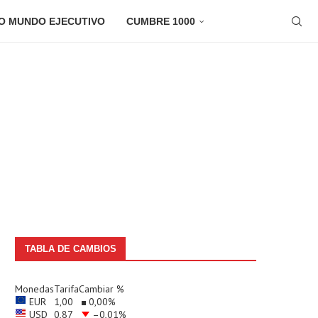
O MUNDO EJECUTIVO
CUMBRE 1000
TABLA DE CAMBIOS
Monedas
Tarifa
Cambiar %
EUR
1,00
0,00
%
USD
0,87
–0,01
%