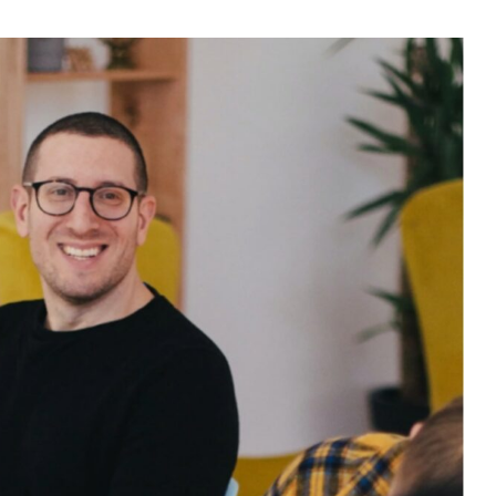
eum
$ 1,903.08
Tether
$ 0.999278
BNB
(ETH)
(USDT)
(BN