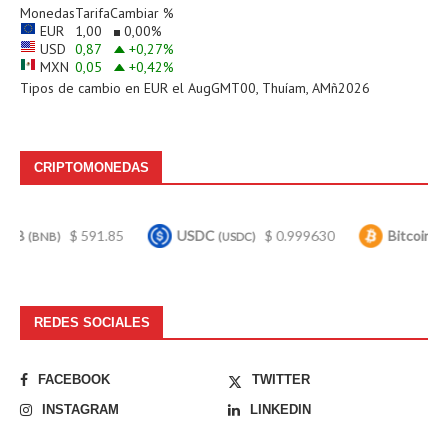
Monedas
Tarifa
Cambiar %
EUR
1,00
0,00
%
USD
0,87
+0,27
%
MXN
0,05
+0,42
%
Tipos de cambio en
EUR
el AugGMT00, Thuíam, AMñ2026
CRIPTOMONEDAS
$ 591.85
USDC
$ 0.999630
Bitcoin
$ 64,
(USDC)
(BTC)
REDES SOCIALES
FACEBOOK
TWITTER
INSTAGRAM
LINKEDIN