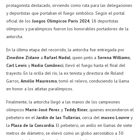
protagonista destacado, sirviendo como ruta para las delegaciones
y deportistas que portaban el fuego simbólico. Según el portal
oficial de los
Juegos Olímpicos París 2024
, 18 deportistas
olímpicos y paralímpicos fueron los honorables portadores de la
antorcha.
En la última etapa del recorrido, la antorcha fue entregada por
Zinedine Zidane
a
Rafael Nadal
, quien junto a
Serena Williams
,
Carl Lewis
y
Nadia Comăneci
, llevó el fuego hasta el final del
trayecto. En la orilla del río, la ex tenista y directora de Roland
Garros,
Amélie Mauresmo
, tomó el relevo, conduciendo la llama
en honor a los atletas paralímpicos.
Finalmente, la antorcha llegó a las manos de los campeones
olímpicos
Marie-Josè Perec
y
Teddy Riner
, quienes encendieron el
pebetero en el
Jardín de las Tullerías
, cerca del
museo Louvre
y
la
Plaza de la Concordia
. El pebetero, un anillo en llamas de siete
metros de diámetro, se elevó como un globo aerostático a 30