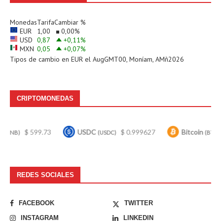
Monedas
Tarifa
Cambiar %
EUR
1,00
0,00
%
USD
0,87
+0,11
%
MXN
0,05
+0,07
%
Tipos de cambio en
EUR
el AugGMT00, Moníam, AMñ2026
CRIPTOMONEDAS
99.73
USDC
$ 0.999627
Bitcoin
$ 63,855.
(USDC)
(BTC)
REDES SOCIALES
FACEBOOK
TWITTER
INSTAGRAM
LINKEDIN