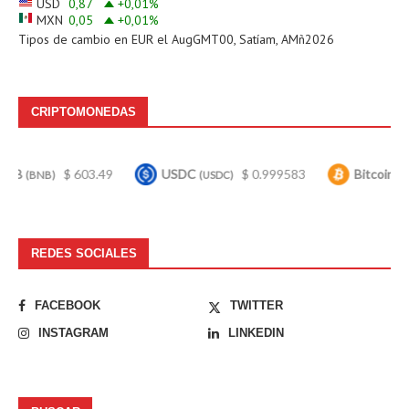
USD
0,87
+0,01
%
MXN
0,05
+0,01
%
Tipos de cambio en
EUR
el AugGMT00, Satíam, AMñ2026
CRIPTOMONEDAS
$ 603.49
USDC
$ 0.999583
Bitcoin
$ 64,9
(USDC)
(BTC)
REDES SOCIALES
FACEBOOK
TWITTER
INSTAGRAM
LINKEDIN