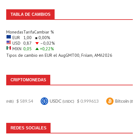
TABLA DE CAMBIOS
Monedas
Tarifa
Cambiar %
EUR
1,00
0,00
%
USD
0,87
–0,02
%
MXN
0,05
+0,22
%
Tipos de cambio en
EUR
el AugGMT00, Friíam, AMñ2026
CRIPTOMONEDAS
589.54
USDC
$ 0.999613
Bitcoin
$ 64,778
(USDC)
(BTC)
REDES SOCIALES