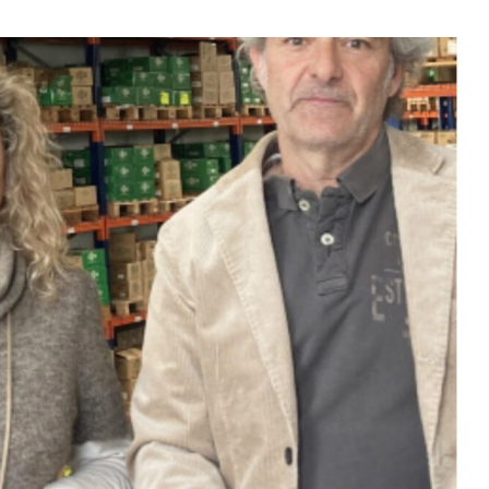
m
$ 1,914.70
Tether
$ 0.999527
BNB
(ETH)
(USDT)
(BNB)