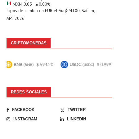
MXN
0,05
0,00
%
Tipos de cambio en
EUR
el AugGMT00, Satíam,
AMñ2026
CRIPTOMONEDAS
$ 594.20
USDC
$ 0.999742
Bitcoin
$ 64,96
(USDC)
(BTC)
REDES SOCIALES
FACEBOOK
TWITTER
INSTAGRAM
LINKEDIN