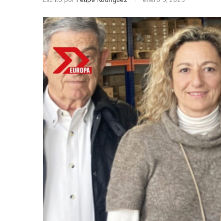
Bitcoin
$ 64,962.00
Ethereu
(BTC)