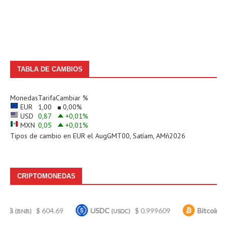
TABLA DE CAMBIOS
Monedas
Tarifa
Cambiar %
EUR
1,00
0,00
%
USD
0,87
+0,01
%
MXN
0,05
+0,01
%
Tipos de cambio en
EUR
el AugGMT00, Satíam, AMñ2026
CRIPTOMONEDAS
$ 604.69
USDC
$ 0.999609
Bitcoin
$ 65,
(USDC)
(BTC)