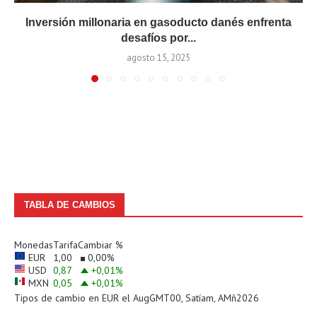
Inversión millonaria en gasoducto danés enfrenta
desafíos por...
agosto 15, 2025
TABLA DE CAMBIOS
Monedas
Tarifa
Cambiar %
EUR
1,00
0,00
%
USD
0,87
+0,01
%
MXN
0,05
+0,01
%
Tipos de cambio en
EUR
el AugGMT00, Satíam, AMñ2026