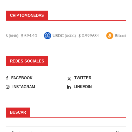
CRIPTOMONEDAS
$ 594.40
USDC
$ 0.999684
Bitcoin
$ 64,95
(USDC)
(BTC)
REDES SOCIALES
FACEBOOK
TWITTER
INSTAGRAM
LINKEDIN
BUSCAR