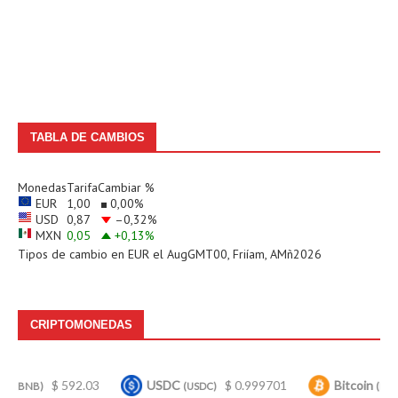
TABLA DE CAMBIOS
Monedas
Tarifa
Cambiar %
EUR
1,00
0,00
%
USD
0,87
–0,32
%
MXN
0,05
+0,13
%
Tipos de cambio en
EUR
el AugGMT00, Friíam, AMñ2026
CRIPTOMONEDAS
 592.03
USDC
$ 0.999701
Bitcoin
$ 64,92
(USDC)
(BTC)