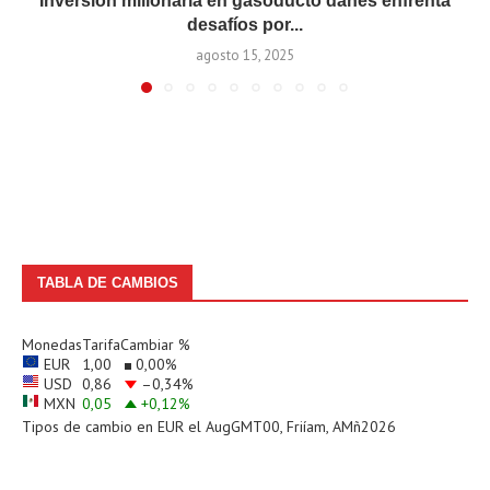
Inversión millonaria en gasoducto danés enfrenta
desafíos por...
agosto 15, 2025
TABLA DE CAMBIOS
Monedas
Tarifa
Cambiar %
EUR
1,00
0,00
%
USD
0,86
–0,34
%
MXN
0,05
+0,12
%
Tipos de cambio en
EUR
el AugGMT00, Friíam, AMñ2026