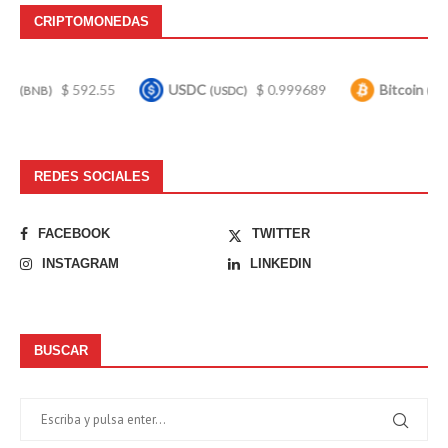
CRIPTOMONEDAS
$ 592.55
USDC
$ 0.999689
Bitcoin
$ 64,9
(USDC)
(BTC)
REDES SOCIALES
FACEBOOK
TWITTER
INSTAGRAM
LINKEDIN
BUSCAR