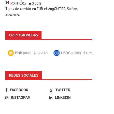
MXN
0,05
0,00
%
Tipos de cambio en
EUR
el AugGMT00, Satíam,
AMñ2026
CRIPTOMONEDAS
$ 592.46
USDC
$ 0.999724
Bitcoin
$ 
BNB)
(USDC)
(BTC)
REDES SOCIALES
FACEBOOK
TWITTER
INSTAGRAM
LINKEDIN