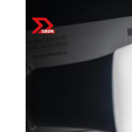
Bitcoin
$ 64,976.00
Eth
(BTC)