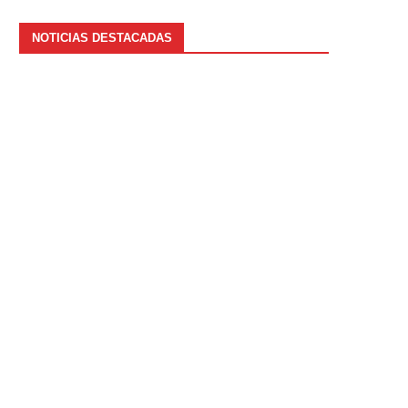
NOTICIAS DESTACADAS
Todo lo que necesitas saber sobre
Ahorra en tu factura de l
el precio...
¡descubre...
enero 8, 2025
enero 7, 2025