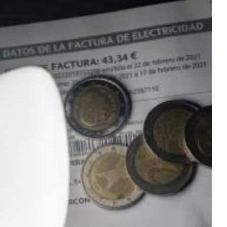
ereum
$ 1,916.63
Tether
$ 0.999485
BNB
(ETH)
(USDT)
(