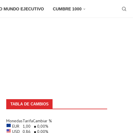
O MUNDO EJECUTIVO
CUMBRE 1000
TABLA DE CAMBIOS
Monedas
Tarifa
Cambiar %
EUR
1,00
0,00
%
USD
0,86
0,00
%