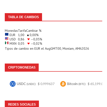
TABLA DE CAMBIOS
Monedas
Tarifa
Cambiar %
EUR
1,00
0,00
%
USD
0,86
–0,05
%
MXN
0,05
–0,02
%
Tipos de cambio en
EUR
el AugGMT00, Moníam, AMñ2026
CRIPTOMONEDAS
USDC
$ 0.999637
Bitcoin
$ 65,199.00
Eth
(USDC)
(BTC)
REDES SOCIALES