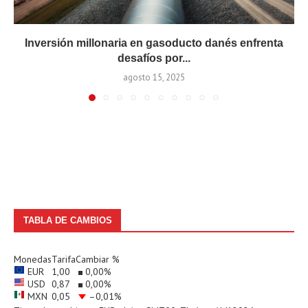
Inversión millonaria en gasoducto danés enfrenta
desafíos por...
agosto 15, 2025
TABLA DE CAMBIOS
Monedas
Tarifa
Cambiar %
EUR
1,00
0,00
%
USD
0,87
0,00
%
MXN
0,05
–0,01
%