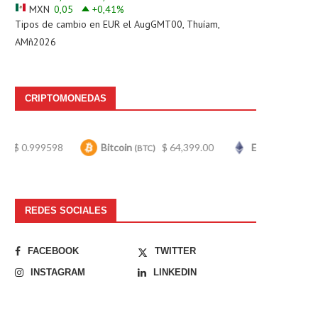
MXN
0,05
+0,41
%
Tipos de cambio en
EUR
el AugGMT00, Thuíam,
AMñ2026
CRIPTOMONEDAS
Bitcoin
$ 64,399.00
Ethereum
$ 1,907.64
(BTC)
(ETH)
REDES SOCIALES
FACEBOOK
TWITTER
INSTAGRAM
LINKEDIN