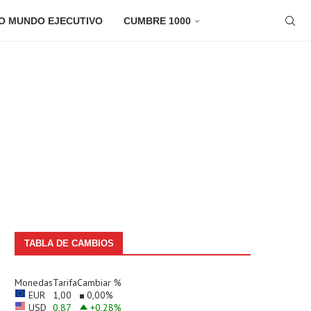
O MUNDO EJECUTIVO
CUMBRE 1000
TABLA DE CAMBIOS
Monedas
Tarifa
Cambiar %
EUR
1,00
0,00
%
USD
0,87
+0,28
%