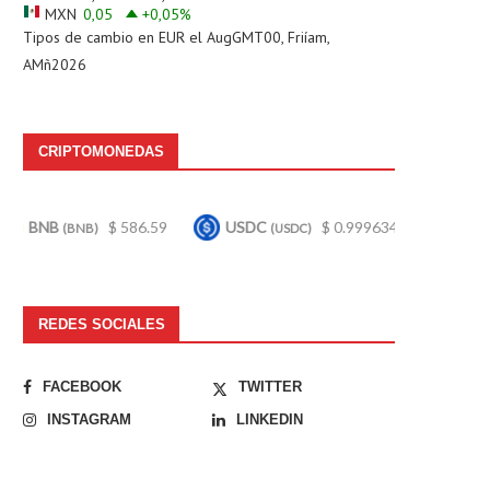
MXN
0,05
+0,05
%
Tipos de cambio en
EUR
el AugGMT00, Friíam,
AMñ2026
CRIPTOMONEDAS
USDC
$ 0.999634
Bitcoin
$ 64,279.00
(USDC)
(BTC)
REDES SOCIALES
FACEBOOK
TWITTER
INSTAGRAM
LINKEDIN