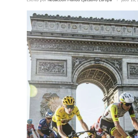
Bitcoin
$ 64,279.00
Ethereum
$ 
(BTC)
(ETH)