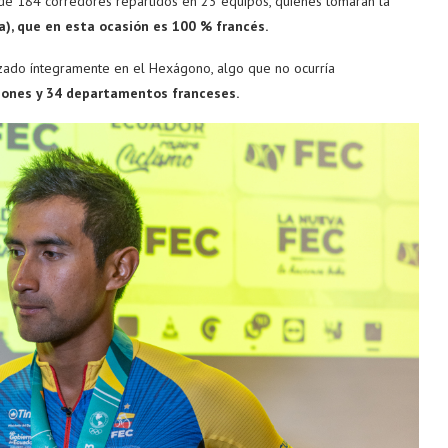
 de 184 corredores repartidos en 23 equipos, quienes tomarán la
ia), que en esta ocasión es 100 % francés.
azado íntegramente en el Hexágono, algo que no ocurría
iones y 34 departamentos franceses.