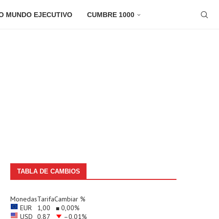
O MUNDO EJECUTIVO
CUMBRE 1000
TABLA DE CAMBIOS
Monedas
Tarifa
Cambiar %
EUR
1,00
0,00
%
USD
0,87
–0,01
%