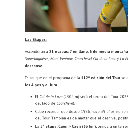
Las Etapas:
Ascenderán a
21 etapas
:
7 en llano, 6 de media montaña
Superbagnères, Mont Ventoux, Courchevel Col de la Loze y La P
descanso
.
Es así que en el programa de la
112ª edición del Tour
se i
los Alpes y el Jura.
El
Col de la Loze
(2304 m) será el techo del Tour 2025.
del lado de
Courchevel
.
Cabe recordar que desde 1986, hace 39 años, no se i
del Tour. También es de anotar que el desnivel positi
La
5ª
etapa, Caen > Caen (33 km),
brindará un terre