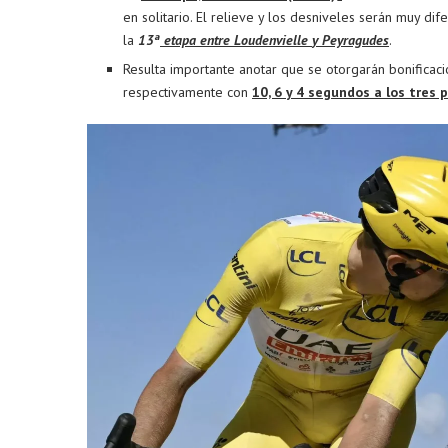
en solitario. El relieve y los desniveles serán muy di
la
13ª
etapa entre Loudenvielle
y
Peyragudes
.
Resulta importante anotar que se otorgarán bonificac
respectivamente con
10, 6 y 4 segundos a los tres 