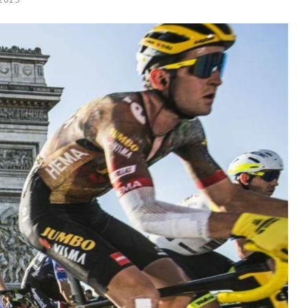
1,903.08
Tether
$ 0.999278
BNB
$ 586.59
(USDT)
(BNB)