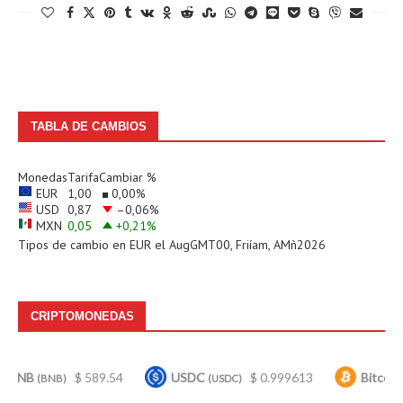
TABLA DE CAMBIOS
Monedas
Tarifa
Cambiar %
EUR
1,00
0,00
%
USD
0,87
–0,06
%
MXN
0,05
+0,21
%
Tipos de cambio en
EUR
el AugGMT00, Friíam, AMñ2026
CRIPTOMONEDAS
$ 589.54
USDC
$ 0.999613
Bitcoin
$
BNB)
(USDC)
(BTC)