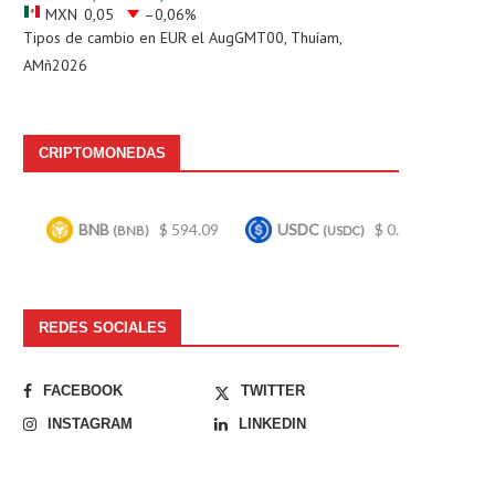
MXN
0,05
–0,06
%
Tipos de cambio en
EUR
el AugGMT00, Thuíam,
AMñ2026
CRIPTOMONEDAS
NB
$ 594.09
USDC
$ 0.999431
Bitcoin
(BNB)
(USDC)
(BTC
REDES SOCIALES
FACEBOOK
TWITTER
INSTAGRAM
LINKEDIN