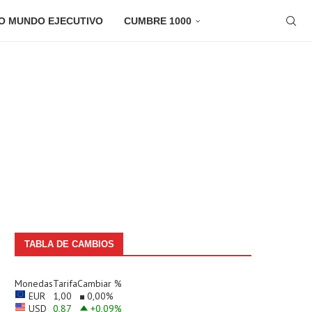
O MUNDO EJECUTIVO
CUMBRE 1000
TABLA DE CAMBIOS
Monedas
Tarifa
Cambiar %
EUR
1,00
0,00
%
USD
0,87
+0,09
%