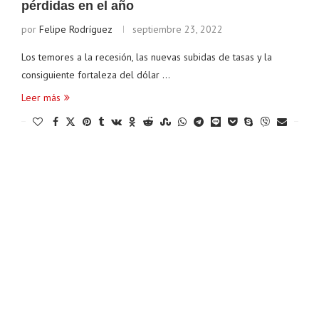
pérdidas en el año
por
Felipe Rodríguez
septiembre 23, 2022
Los temores a la recesión, las nuevas subidas de tasas y la
consiguiente fortaleza del dólar …
Leer más
Ethereum
$ 1,910.01
Tether
$ 0.998992
B
(ETH)
(USDT)