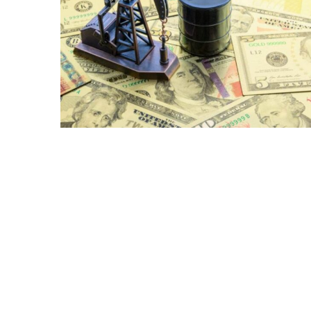
Bitcoin
$ 64,732.00
(BTC)