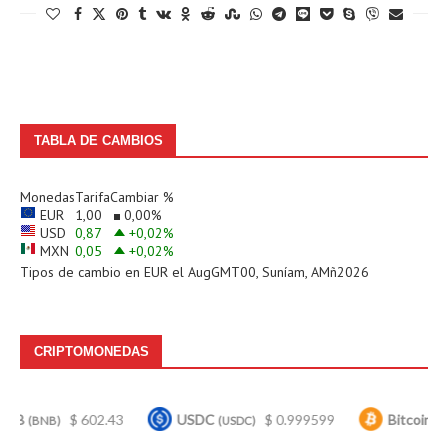
TABLA DE CAMBIOS
Monedas
Tarifa
Cambiar %
EUR
1,00
0,00
%
USD
0,87
+0,02
%
MXN
0,05
+0,02
%
Tipos de cambio en
EUR
el AugGMT00, Suníam, AMñ2026
CRIPTOMONEDAS
$ 602.43
USDC
$ 0.999599
Bitcoin
$ 6
B)
(USDC)
(BTC)