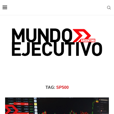
TAG:
SP500