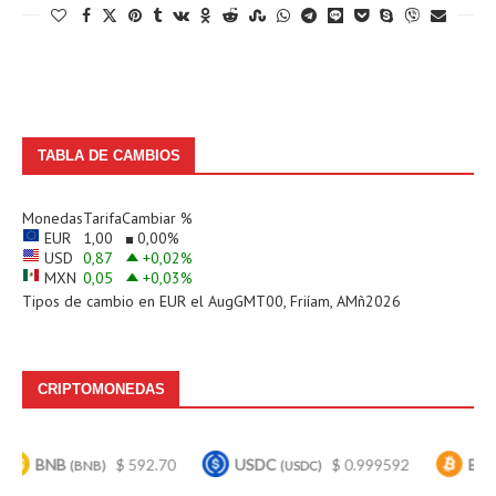
TABLA DE CAMBIOS
Monedas
Tarifa
Cambiar %
EUR
1,00
0,00
%
USD
0,87
+0,02
%
MXN
0,05
+0,03
%
Tipos de cambio en
EUR
el AugGMT00, Friíam, AMñ2026
CRIPTOMONEDAS
NB
$ 592.70
USDC
$ 0.999592
Bitcoin
(BNB)
(USDC)
(BTC