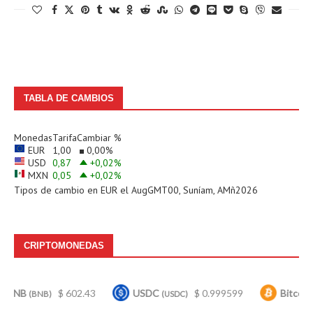
TABLA DE CAMBIOS
Monedas
Tarifa
Cambiar %
EUR
1,00
0,00
%
USD
0,87
+0,02
%
MXN
0,05
+0,02
%
Tipos de cambio en
EUR
el AugGMT00, Suníam, AMñ2026
CRIPTOMONEDAS
$ 602.43
USDC
$ 0.999599
Bitcoin
$
BNB)
(USDC)
(BTC)