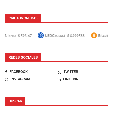
CRIPTOMONEDAS
$ 593.67
USDC
$ 0.999588
Bitcoin
$ 64,
)
(USDC)
(BTC)
REDES SOCIALES
FACEBOOK
TWITTER
INSTAGRAM
LINKEDIN
BUSCAR