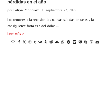
pérdidas en el año
por
Felipe Rodríguez
septiembre 23, 2022
Los temores a la recesión, las nuevas subidas de tasas y la
consiguiente fortaleza del dólar …
Leer más
Ethereum
$ 1,902.14
Tether
$ 0.999301
B
(ETH)
(USDT)