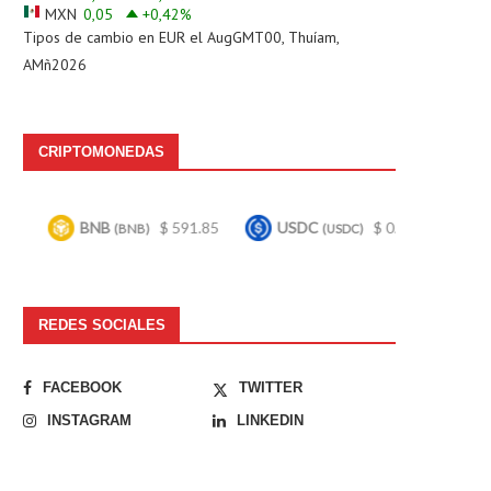
MXN
0,05
+0,42
%
Tipos de cambio en
EUR
el AugGMT00, Thuíam,
AMñ2026
CRIPTOMONEDAS
NB
$ 591.85
USDC
$ 0.999667
Bitcoin
(BNB)
(USDC)
(BTC
REDES SOCIALES
FACEBOOK
TWITTER
INSTAGRAM
LINKEDIN