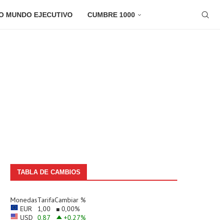
O MUNDO EJECUTIVO
CUMBRE 1000
TABLA DE CAMBIOS
Monedas
Tarifa
Cambiar %
EUR
1,00
0,00
%
USD
0,87
+0,27
%