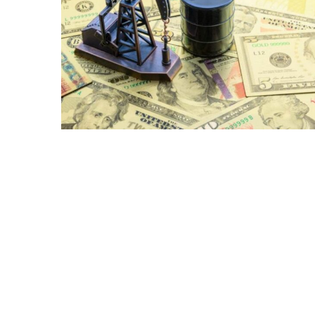
Bitcoin
$ 64,305.00
(BTC)