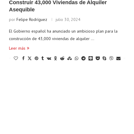
Construir 43,000 Viviendas de Alquiler
Asequible
por
Felipe Rodríguez
julio 30, 2024
El Gobierno español ha anunciado un ambicioso plan para la
construcción de 43,000 viviendas de alquiler …
Leer más
Ethereum
$ 1,913.09
Tether
$ 0.999487
B
(ETH)
(USDT)