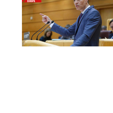
Bitcoin
$ 64,898.00
(BTC)