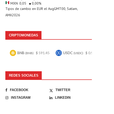
MXN
0,05
0,00
%
Tipos de cambio en
EUR
el AugGMT00, Satíam,
AMñ2026
CRIPTOMONEDAS
NB
$ 591.45
USDC
$ 0.999684
Bitcoin
(BNB)
(USDC)
(BT
REDES SOCIALES
FACEBOOK
TWITTER
INSTAGRAM
LINKEDIN