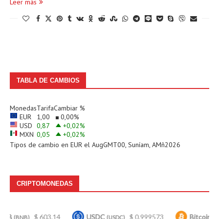
Leer más
TABLA DE CAMBIOS
Monedas
Tarifa
Cambiar %
EUR
1,00
0,00
%
USD
0,87
+0,02
%
MXN
0,05
+0,02
%
Tipos de cambio en
EUR
el AugGMT00, Suníam, AMñ2026
CRIPTOMONEDAS
$ 603.14
USDC
$ 0.999573
Bitcoin
$ 64
B)
(USDC)
(BTC)