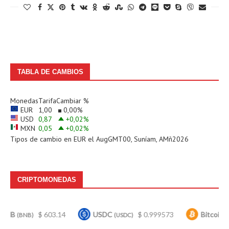
TABLA DE CAMBIOS
Monedas
Tarifa
Cambiar %
EUR
1,00
0,00
%
USD
0,87
+0,02
%
MXN
0,05
+0,02
%
Tipos de cambio en
EUR
el AugGMT00, Suníam, AMñ2026
CRIPTOMONEDAS
$ 603.14
USDC
$ 0.999573
Bitcoin
$ 
NB)
(USDC)
(BTC)