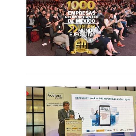
Bitcoin
$ 64,249.00
Eth
(BTC)