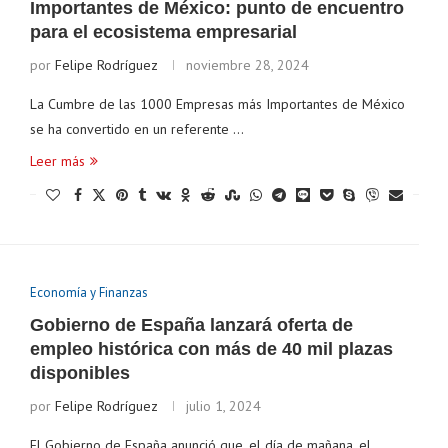
Importantes de México: punto de encuentro
para el ecosistema empresarial
por
Felipe Rodríguez
noviembre 28, 2024
La Cumbre de las 1000 Empresas más Importantes de México
se ha convertido en un referente …
Leer más
ereum
$ 1,900.69
Tether
$ 0.999243
BNB
(ETH)
(USDT)
(
Economía y Finanzas
Gobierno de España lanzará oferta de
empleo histórica con más de 40 mil plazas
disponibles
por
Felipe Rodríguez
julio 1, 2024
El Gobierno de España anunció que, el día de mañana, el