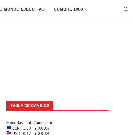
O MUNDO EJECUTIVO
CUMBRE 1000
TABLA DE CAMBIOS
Monedas
Tarifa
Cambiar %
EUR
1,00
0,00
%
USD
0,87
0,00
%