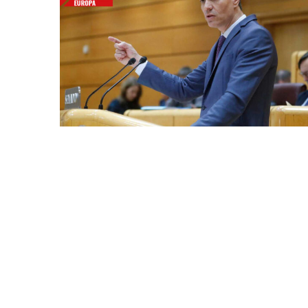
Bitcoin
$ 64,482.00
Eth
(BTC)