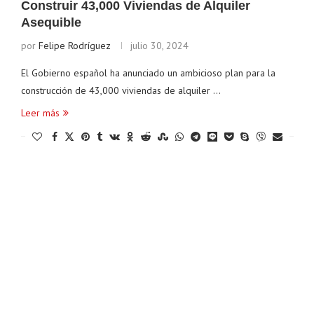
Construir 43,000 Viviendas de Alquiler
Asequible
por
Felipe Rodríguez
julio 30, 2024
El Gobierno español ha anunciado un ambicioso plan para la
construcción de 43,000 viviendas de alquiler …
Leer más
ereum
$ 1,894.99
Tether
$ 0.999097
BNB
(ETH)
(USDT)