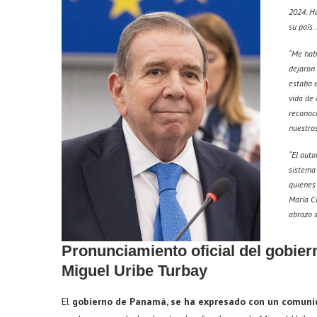
2024. H
su país.
“Me habl
dejaron 
estaba e
vida de 
reconoce
nuestros
“El auto
sistema 
quienes 
María Cl
abrazo s
Pronunciamiento oficial del gobie
Miguel Uribe Turbay
El
gobierno de Panamá, se ha expresado con un comunic