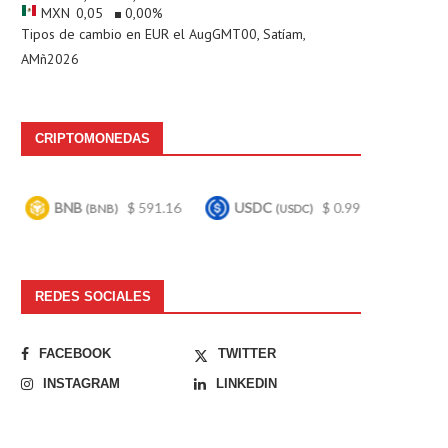
MXN
0,05
0,00
%
Tipos de cambio en
EUR
el AugGMT00, Satíam,
AMñ2026
CRIPTOMONEDAS
$ 591.16
USDC
$ 0.999704
Bitcoin
$ 64
B)
(USDC)
(BTC)
REDES SOCIALES
FACEBOOK
TWITTER
INSTAGRAM
LINKEDIN