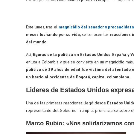
Este lunes, tras el
magnicidio del senador y precandidato
meses luchando por su vida,
se conocen las
reacciones i
del mundo.
Así,
figuras de la política en Estados Unidos, España y 
enluta a Colombia y que se convierte en un magnicidio más, 
Bitcoin
$ 64,880.00
Ether
(BTC)
político de 39 años de edad fue víctima del atentado e
un barrio al occidente de Bogotá, capital colombiana
.
Lideres de Estados Unidos expres
Una de las primeras reacciones llegó desde
Estados Unido
representante del Gobierno Trump al pronunciarse sobre e
Marco Rubio: «Nos solidarizamos co