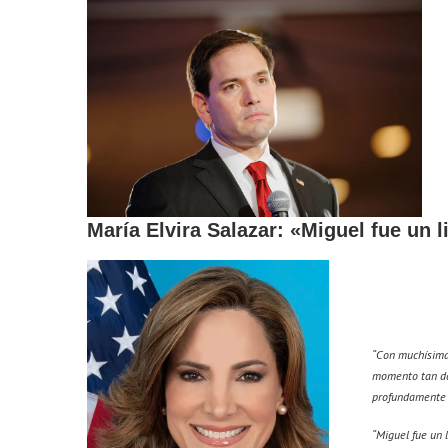
María Elvira Salazar: «Miguel fue un 
“Con muchísima 
momento tan dol
profundamente 
“Miguel fue un 