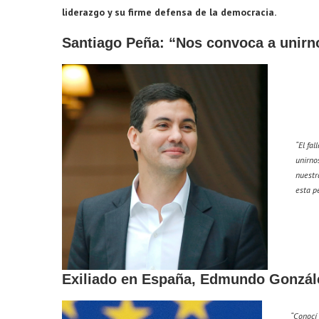
liderazgo y su firme defensa de la democracia.
Santiago Peña: “Nos convoca a unirno
“El fa
unirno
nuestr
esta p
Exiliado en España, Edmundo Gonzále
“
Conocí 