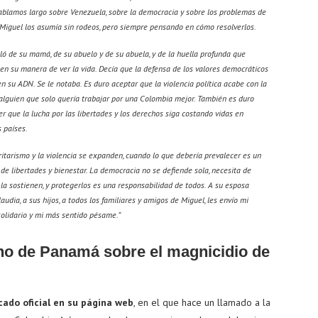
ablamos largo sobre Venezuela, sobre la democracia y sobre los problemas de
 Miguel los asumía sin rodeos, pero siempre pensando en cómo resolverlos.
ó de su mamá, de su abuelo y de su abuela, y de la huella profunda que
en su manera de ver la vida. Decía que la defensa de los valores democráticos
n su ADN. Se le notaba. Es duro aceptar que la violencia política acabe con la
alguien que solo quería trabajar por una Colombia mejor. También es duro
r que la lucha por las libertades y los derechos siga costando vidas en
 países.
ritarismo y la violencia se expanden, cuando lo que debería prevalecer es un
de libertades y bienestar. La democracia no se defiende sola, necesita de
la sostienen, y protegerlos es una responsabilidad de todos. A su esposa
audia, a sus hijos, a todos los familiares y amigos de Miguel, les envío mi
olidario y mi más sentido pésame.”
rno de Panamá sobre el magnicidio de
ado oficial en su página web
, en el que hace un llamado a la