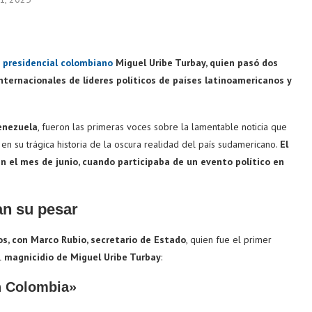
 presidencial colombiano
Miguel Uribe Turbay, quien pasó dos
nternacionales de líderes políticos de países latinoamericanos y
Venezuela
, fueron las primeras voces sobre la lamentable noticia que
en su trágica historia de la oscura realidad del país sudamericano.
El
eum
$ 1,911.85
Tether
$ 0.999486
BNB
(ETH)
(USDT)
(BN
n el mes de junio, cuando participaba de un evento político en
an su pesar
s, con Marco Rubio, secretario de Estado
, quien fue el primer
l
magnicidio de Miguel Uribe Turbay
:
n Colombia»