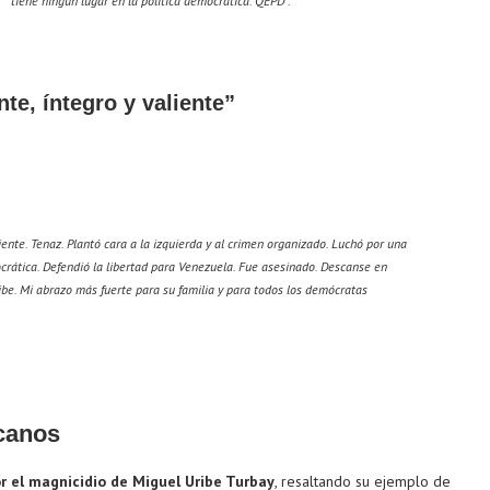
tiene ningún lugar en la política democrática. QEPD”.
te, íntegro y valiente”
liente. Tenaz. Plantó cara a la izquierda y al crimen organizado. Luchó por una
rática. Defendió la libertad para Venezuela. Fue asesinado. Descanse en
be. Mi abrazo más fuerte para su familia y para todos los demócratas
canos
r el magnicidio de Miguel Uribe Turbay
, resaltando su ejemplo de