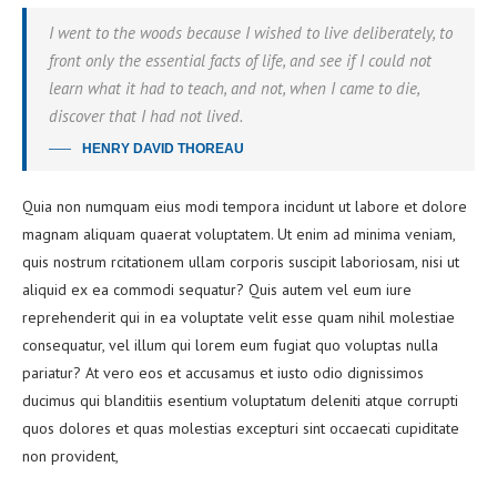
I went to the woods because I wished to live deliberately, to
front only the essential facts of life, and see if I could not
learn what it had to teach, and not, when I came to die,
discover that I had not lived.
HENRY DAVID THOREAU
Quia non numquam eius modi tempora incidunt ut labore et dolore
magnam aliquam quaerat voluptatem. Ut enim ad minima veniam,
quis nostrum rcitationem ullam corporis suscipit laboriosam, nisi ut
aliquid ex ea commodi sequatur? Quis autem vel eum iure
reprehenderit qui in ea voluptate velit esse quam nihil molestiae
consequatur, vel illum qui lorem eum fugiat quo voluptas nulla
pariatur? At vero eos et accusamus et iusto odio dignissimos
ducimus qui blanditiis esentium voluptatum deleniti atque corrupti
quos dolores et quas molestias excepturi sint occaecati cupiditate
non provident,