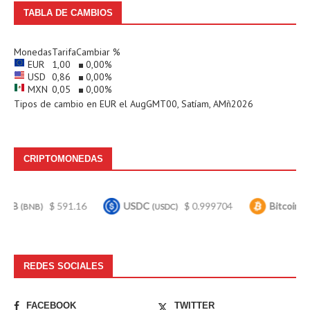
TABLA DE CAMBIOS
Monedas
Tarifa
Cambiar %
EUR
1,00
0,00
%
USD
0,86
0,00
%
MXN
0,05
0,00
%
Tipos de cambio en
EUR
el AugGMT00, Satíam, AMñ2026
CRIPTOMONEDAS
$ 591.16
USDC
$ 0.999704
Bitcoin
$ 64,88
(USDC)
(BTC)
REDES SOCIALES
FACEBOOK
TWITTER