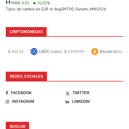
MXN
0,05
+0,02
%
Tipos de cambio en
EUR
el AugGMT00, Suníam, AMñ2026
CRIPTOMONEDAS
.43
USDC
$ 0.999599
Bitcoin
$ 64,796.00
(USDC)
(BTC)
REDES SOCIALES
FACEBOOK
TWITTER
INSTAGRAM
LINKEDIN
BUSCAR