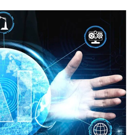
um
$ 1,914.70
Tether
$ 0.999527
BNB
(ETH)
(USDT)
(BNB