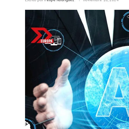
Bitcoin
$ 64,962.00
Ethere
(BTC)