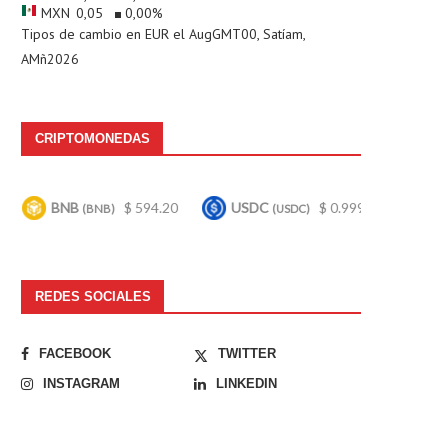
MXN
0,05
0,00
%
Tipos de cambio en
EUR
el AugGMT00, Satíam,
AMñ2026
CRIPTOMONEDAS
$ 594.20
USDC
$ 0.999742
Bitcoin
$ 64,
)
(USDC)
(BTC)
REDES SOCIALES
FACEBOOK
TWITTER
INSTAGRAM
LINKEDIN