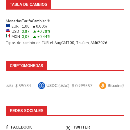
TABLA DE CAMBIOS
Monedas
Tarifa
Cambiar %
EUR
1,00
0,00
%
USD
0,87
+0,28
%
MXN
0,05
+0,44
%
Tipos de cambio en
EUR
el AugGMT00, Thuíam, AMñ2026
CRIPTOMONEDAS
590.84
USDC
$ 0.999557
Bitcoin
$ 64,422.
(USDC)
(BTC)
REDES SOCIALES
FACEBOOK
TWITTER