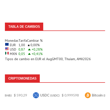
TABLA DE CAMBIOS
Monedas
Tarifa
Cambiar %
EUR
1,00
0,00
%
USD
0,87
+0,28
%
MXN
0,05
+0,41
%
Tipos de cambio en
EUR
el AugGMT00, Thuíam, AMñ2026
CRIPTOMONEDAS
 590.29
USDC
$ 0.999598
Bitcoin
$ 64,399
(USDC)
(BTC)