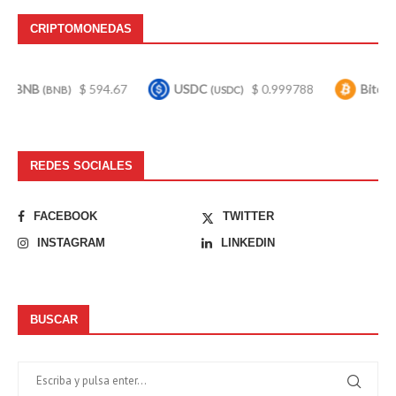
CRIPTOMONEDAS
$ 594.67
USDC
$ 0.999788
Bitcoin
$ 6
B)
(USDC)
(BTC)
REDES SOCIALES
FACEBOOK
TWITTER
INSTAGRAM
LINKEDIN
BUSCAR