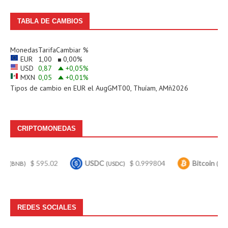
TABLA DE CAMBIOS
Monedas
Tarifa
Cambiar %
EUR
1,00
0,00
%
USD
0,87
+0,05
%
MXN
0,05
+0,01
%
Tipos de cambio en
EUR
el AugGMT00, Thuíam, AMñ2026
CRIPTOMONEDAS
 595.02
USDC
$ 0.999804
Bitcoin
$ 64,848
(USDC)
(BTC)
REDES SOCIALES